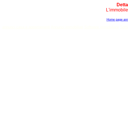
Detta
L'immobile 
Home page annu
annunci casa e appartamenti
Annunci immobiliari
Software immobiliare
Soft