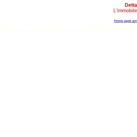
Detta
L'immobile 
Home page annu
annunci casa e appartamenti
Annunci immobiliari
Software immobiliare
Soft