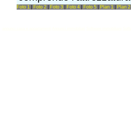
Foto 1
|
Foto 2
|
Foto 3
|
Foto 4
|
Foto 5
|
Plan 1
|
Plan 
annunci casa e appartamenti
Annunci immobiliari
Software immobiliare
Soft