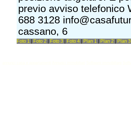
previo avviso telefonic
688 3128 info@casafutura
cassano, 6
Foto 1
|
Foto 2
|
Foto 3
|
Foto 4
|
Plan 1
|
Plan 2
|
Plan 
annunci casa e appartamenti
Annunci immobiliari
Software immobiliare
Soft