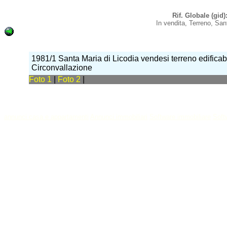
Rif. Globale (gi
In vendita, Terreno, San
1981/1 Santa Maria di Licodia vendesi terreno edificabil
Circonvallazione
Foto 1
|
Foto 2
|
annunci casa e appartamenti
Annunci immobiliari
Software immobiliare
Soft