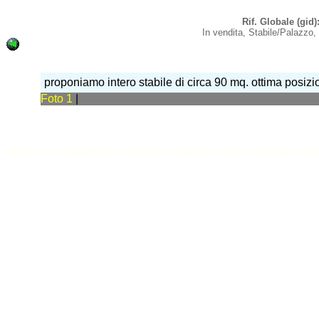
Rif. Globale (gi
In vendita, Stabile/Palazzo,
proponiamo intero stabile di circa 90 mq. ottima posizio
Foto 1
|
annunci casa e appartamenti
Annunci immobiliari
Software immobiliare
Soft